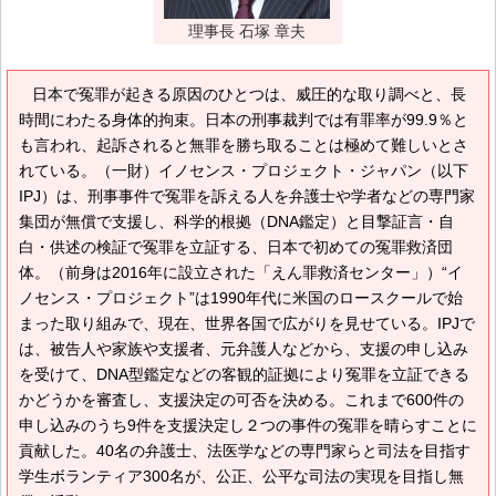
理事長 石塚 章夫
日本で冤罪が起きる原因のひとつは、威圧的な取り調べと、長
時間にわたる身体的拘束。日本の刑事裁判では有罪率が99.9％と
も言われ、起訴されると無罪を勝ち取ることは極めて難しいとさ
れている。（一財）イノセンス・プロジェクト・ジャパン（以下
IPJ）は、刑事事件で冤罪を訴える人を弁護士や学者などの専門家
集団が無償で支援し、科学的根拠（DNA鑑定）と目撃証言・自
白・供述の検証で冤罪を立証する、日本で初めての冤罪救済団
体。（前身は2016年に設立された「えん罪救済センター」）“イ
ノセンス・プロジェクト”は1990年代に米国のロースクールで始
まった取り組みで、現在、世界各国で広がりを見せている。IPJで
は、被告人や家族や支援者、元弁護人などから、支援の申し込み
を受けて、DNA型鑑定などの客観的証拠により冤罪を立証できる
かどうかを審査し、支援決定の可否を決める。これまで600件の
申し込みのうち9件を支援決定し２つの事件の冤罪を晴らすことに
貢献した。40名の弁護士、法医学などの専門家らと司法を目指す
学生ボランティア300名が、公正、公平な司法の実現を目指し無