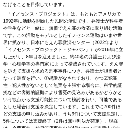
なげることを目指しています。
「イノセンス・プロジェクト」は、もともとアメリカで
1992年に活動を開始した民間の活動です。弁護士が科学者
や学生などと一緒に、無償でえん罪の救済に取り組む活動
です。この活動をモデルとしたイノセンス運動はいまや世
界に拡がり、日本にもえん罪救済センター（2022年より
「イノセンス・プロジェクト・ジャパン」）が2016年に立
ち上がり、8年目を迎えました。約40名の弁護士および法
学・心理学等の専門家 によって構成されています。えん罪
を訴えて支援を求める刑事事件につき、弁護士が担当者と
なって調査を行い、①起訴がなされており、かつ②犯罪
性・犯人性がないとして無実を主張する場合に、科学的証
拠などの客観的証拠により雪冤の見込みがあるかどうかと
いう観点から支援可能性について検討を行い、可能である
とした場合は支援を決定しています。これまでに700件ほ
どの支援の申し込みがあり、うち9件について支援決定し、
5件については支援終了（2件は無罪判決が確定）、現在