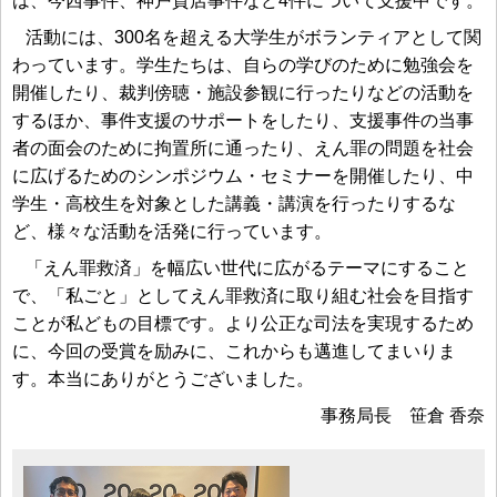
は、今西事件、神戸質店事件など4件について支援中です。
活動には、300名を超える大学生がボランティアとして関
わっています。学生たちは、自らの学びのために勉強会を
開催したり、裁判傍聴・施設参観に行ったりなどの活動を
するほか、事件支援のサポートをしたり、支援事件の当事
者の面会のために拘置所に通ったり、えん罪の問題を社会
に広げるためのシンポジウム・セミナーを開催したり、中
学生・高校生を対象とした講義・講演を行ったりするな
ど、様々な活動を活発に行っています。
「えん罪救済」を幅広い世代に広がるテーマにすること
で、「私ごと」としてえん罪救済に取り組む社会を目指す
ことが私どもの目標です。より公正な司法を実現するため
に、今回の受賞を励みに、これからも邁進してまいりま
す。本当にありがとうございました。
事務局長 笹倉 香奈