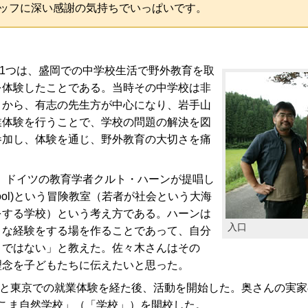
ッフに深い感謝の気持ちでいっぱいです。
1つは、盛岡での中学校生活で野外教育を取
を体験したことである。当時その中学校は非
とから、有志の先生方が中心になり、岩手山
業体験を行うことで、学校の問題の解決を図
参加し、体験を通じ、野外教育の大切さを痛
、ドイツの教育学者クルト・ハーンが提唱し
d School)という冒険教室（若者が社会という大海
をする学校）という考え方である。ハーンは
入口
々な経験をする場を作ることであって、自分
とではない」と教えた。佐々木さんはその
理念を子どもたちに伝えたいと思った。
と東京での就業体験を経た後、活動を開始した。奥さんの実家
りこま自然学校」（「学校」）を開校した。