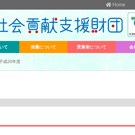
Home
いて
推薦について
受賞者について
会
平成20年度