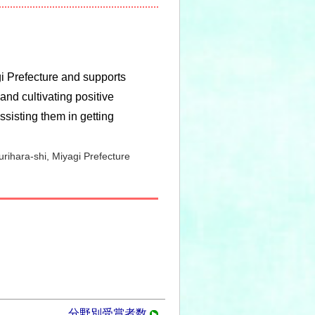
i Prefecture and supports
and cultivating positive
ssisting them in getting
hara-shi, Miyagi Prefecture
分野別受賞者数