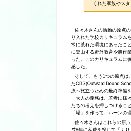
くれた家族やスタ
佐々木さんの活動の原点の
り入れた学校カリキュラム
常に荒れた環境にあったこ
に登山する野外教育や農作
った。このカリキュラムに
感した。
そして、もう1つの原点は
たOBS(Outward Boun
原へ旅立つための最終準備
「大人の義務は、若者に様
たちの考えを押しつけるこ
「場」を作って、ハーンの
佐々木さんはこれらの原点
成8年に私費を投じて「く