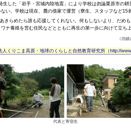
に発生した「岩手・宮城内陸地震」により学校は勿論栗原市の耕
ない。学校は現在、麓の借家で運営（寮生、スタッフなど15
あきらめたら誰も応援してくれない。何もしないより、だめも
イワナ養殖を営む住民などとともに再生の第一歩に向けて立ち
（功績
人くりこま高原・地球のくらしと自然教育研究所（http://www.kuri
代表と寄宿生