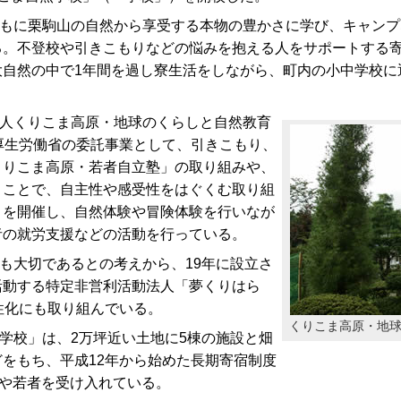
もに栗駒山の自然から享受する本物の豊かさに学び、キャンプ
。不登校や引きこもりなどの悩みを抱える人をサポートする寄
大自然の中で1年間を過し寮生活をしながら、町内の小中学校に
人くりこま高原・地球のくらしと自然教育
厚生労働省の委託事業として、引きこもり、
くりこま高原・若者自立塾」の取り組みや、
うことで、自主性や感受性をはぐくむ取り組
」を開催し、自然体験や冒険体験を行いなが
者の就労支援などの活動を行っている。
も大切であるとの考えから、19年に設立さ
活動する特定非営利活動法人「夢くりはら
性化にも取り組んでいる。
くりこま高原・地
学校」は、2万坪近い土地に5棟の施設と畑
をもち、平成12年から始めた長期寄宿制度
童や若者を受け入れている。