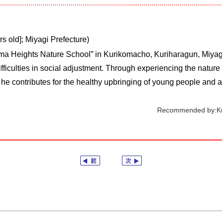
rs old]; Miyagi Prefecture)
oma Heights Nature School” in Kurikomacho, Kuriharagun, Miyag
iculties in social adjustment. Through experiencing the nature 
s, he contributes for the healthy upbringing of young people and a
Recommended by:Kuri