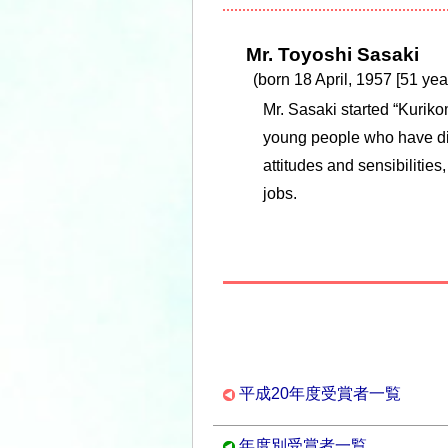
Mr. Toyoshi Sasaki
(born 18 April, 1957 [51 yea
Mr. Sasaki started “Kurik
young people who have diff
attitudes and sensibilitie
jobs.
平成20年度受賞者一覧
年度別受賞者一覧