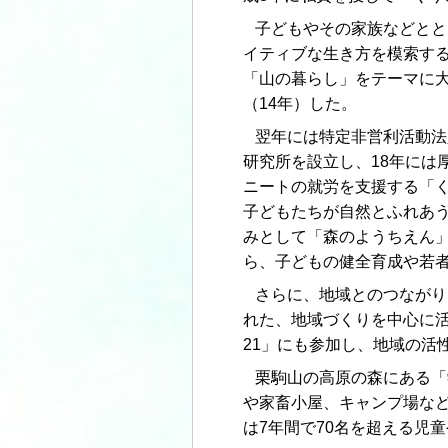
子どもやその家族などとと
イティブな生き方を模索する
「山の暮らし」をテーマに
（14年）した。
翌年には特定非営利活動法
研究所を設立し、18年には
ニートの就労を支援する「
子どもたちが自然とふれあ
みとして「森のようちえん
ら、子どもの健全育成や若
さらに、地域とのつながり
れた、地域づくりを中心に
21」にも参加し、地域の活
栗駒山の高原の森にある「
や家畜小屋、キャンプ場など
は7年間で70名を超える児