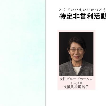
とくていひえいりかつど
特定非営利活
女性グループホームロ
イス担当
支援員 松尾 玲子