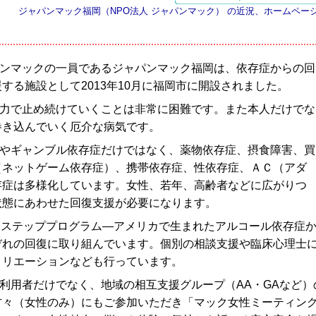
ジャパンマック福岡（NPO法人 ジャパンマック） の近況、ホームページ
ンマックの一員であるジャパンマック福岡は、依存症からの回
する施設として2013年10月に福岡市に開設されました。
力で止め続けていくことは非常に困難です。また本人だけでな
巻き込んでいく厄介な病気です。
やギャンブル依存症だけではなく、薬物依存症、摂食障害、買
（ネットゲーム依存症）、携帯依存症、性依存症、ＡＣ（アダ
存症は多様化しています。女性、若年、高齢者などに広がりつ
状態にあわせた回復支援が必要になります。
2ステッププログラム―アメリカで生まれたアルコール依存症
ぞれの回復に取り組んでいます。個別の相談支援や臨床心理士
クリエーションなども行っています。
利用者だけでなく、地域の相互支援グループ（AA・GAなど
方々（女性のみ）にもご参加いただき「マック女性ミーティン