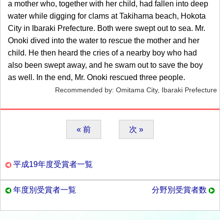
a mother who, together with her child, had fallen into deep
water while digging for clams at Takihama beach, Hokota
City in Ibaraki Prefecture. Both were swept out to sea. Mr.
Onoki dived into the water to rescue the mother and her
child. He then heard the cries of a nearby boy who had
also been swept away, and he swam out to save the boy
as well. In the end, Mr. Onoki rescued three people.
Recommended by: Omitama City, Ibaraki Prefecture
« 前
次 »
平成19年度受賞者一覧
年度別受賞者一覧
分野別受賞者数