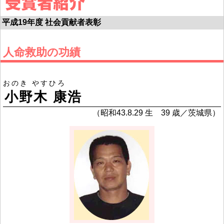
平成19年度 社会貢献者表彰
人命救助の功績
おのき やすひろ
小野木 康浩
（昭和43.8.29 生 39 歳／茨城県）