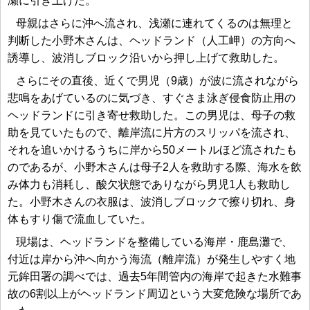
瀬に引き上げた。
母親はさらに沖へ流され、浅瀬に連れてくるのは無理と
判断した小野木さんは、ヘッドランド（人工岬）の方向へ
誘導し、波消しブロック沿いから押し上げて救助した。
さらにその直後、近くで男児（9歳）が波に流されながら
悲鳴をあげているのに気づき、すぐさま泳ぎ侵食防止用の
ヘッドランドに引き寄せ救助した。この男児は、母子の救
助を見ていたもので、離岸流に片方のスリッパを流され、
それを追いかけるうちに岸から50メートルほど流されたも
のであるが、小野木さんは母子2人を救助する際、海水を飲
み体力も消耗し、酸欠状態でありながら男児1人も救助し
た。小野木さんの衣服は、波消しブロックで擦り切れ、身
体もすり傷で流血していた。
現場は、ヘッドランドを整備している海岸・鹿島灘で、
付近は岸から沖へ向かう海流（離岸流）が発生しやすく地
元鉾田署の調べでは、過去5年間管内の海岸で起きた水難事
故の6割以上がヘッドランド周辺という大変危険な場所であ