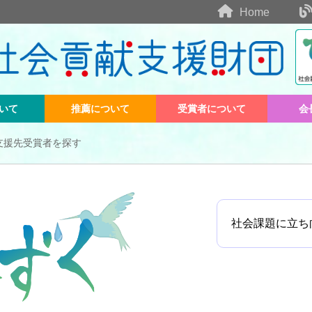
Home
いて
推薦について
受賞者について
会
支援先受賞者を探す
社会課題に立ち