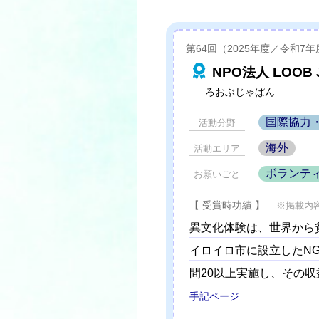
第64回（2025年度／令和7
NPO法人 LOOB 
ろおぶじゃぱん
国際協力
活動分野
海外
活動エリア
ボランテ
お願いごと
【 受賞時功績 】
※掲載内
異文化体験は、世界から
イロイロ市に設立したN
間20以上実施し、その
手記ページ