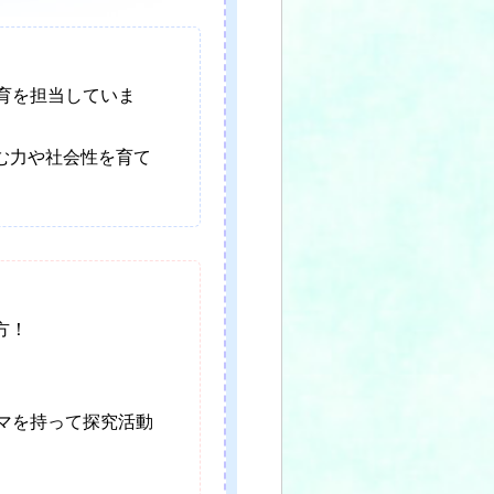
育を担当していま
む力や社会性を育て
方！
マを持って探究活動